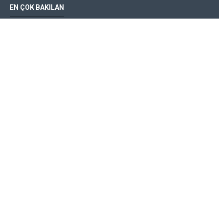
EN ÇOK BAKILAN
İh 12102 Oval Yol Kasisi
Pirinç Makam Bayrak Direği 3
Bilgilendirme
Hakkımızda
Teslimat Bilgisi