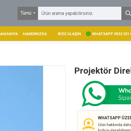
Tümü
ANASAYFA
HAKKIMIZDA
BIZE ULAŞIN
WHATSAPP 0532 231 6
Projektör Dire
WHATSAPP ÜZERI
Ürün hakkında daha
hızlıca ulaşabilirsini