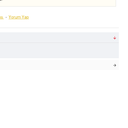
ış.
-
Yorum Yap